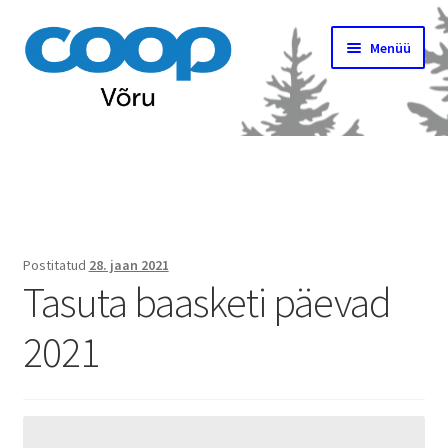
Liigu
Liigu
Menüü
navigeerimisele
sisu
juurde
Avaleht
Ava
Kauplused
alamm
Kampaaniad
Postitatud
28. jaan 2021
Tasuta baasketi päevad
Ava
Kontakt
alamm
2021
Tööpakkumised
Ava
Uudised
alamm