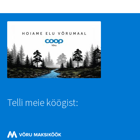
Telli meie köögist: