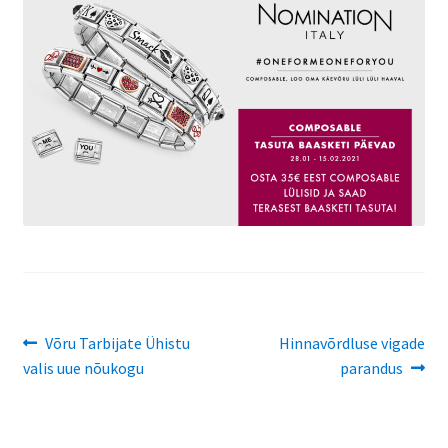
Ajalugu
Kinkekaart
Navigeerimine
Eelmine
Järgmine
Võru Tarbijate Ühistu
Hinnavõrdluse vigade
postitus:
postitus:
valis uue nõukogu
parandus