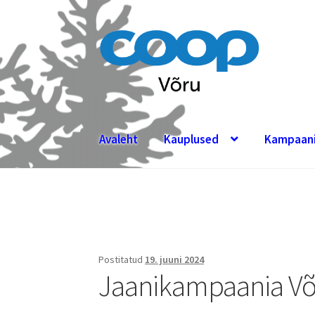
Liigu
Liigu
navigeerimisele
sisu
juurde
Avaleht
Kauplused
Kampaan
Postitatud
19. juuni 2024
Jaanikampaania Võ