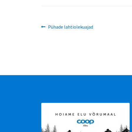
Navigeerimine
Eelmine
Pühade lahtiolekuajad
postitus: