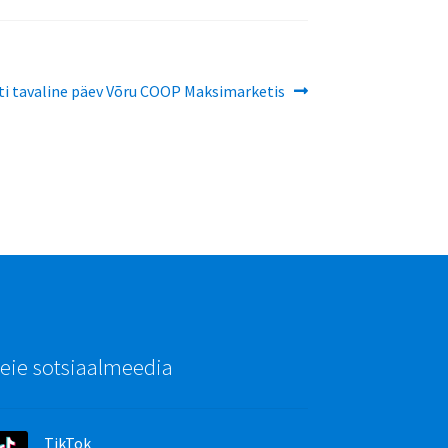
e
sti tavaline päev Võru COOP Maksimarketis
eie sotsiaalmeedia
TikTok