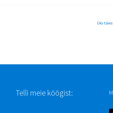
Järgmin
Üks täie
postitus:
Telli meie köögist:
M