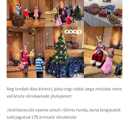
Ajalugu
Kinkekaart
Aeg lendab ikka kiiresti, juba ongi nädal aega möödas meie
vallatute võrukaelade jõulupeost
Järelkasvu üle saame ainult rõõmu tunda, kuna kingipakid
said jagatud 178 armsale võrukelale