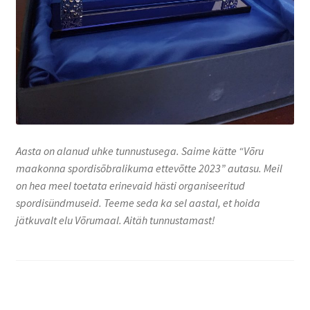
Aasta on alanud uhke tunnustusega. Saime kätte “Võru
maakonna spordisõbralikuma ettevõtte 2023” autasu. Meil
on hea meel toetata erinevaid hästi organiseeritud
spordisündmuseid. Teeme seda ka sel aastal, et hoida
jätkuvalt elu Võrumaal. Aitäh tunnustamast!