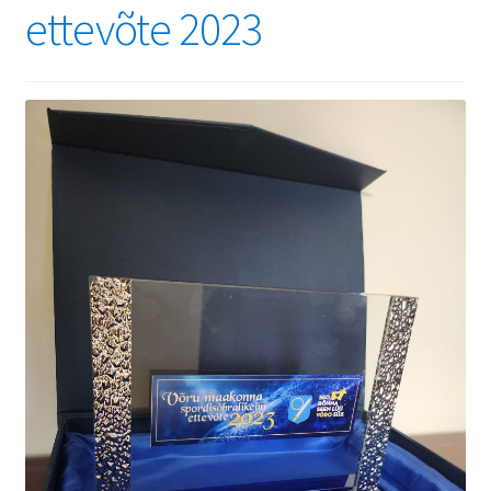
ettevõte 2023
Ajalugu
Kinkekaart