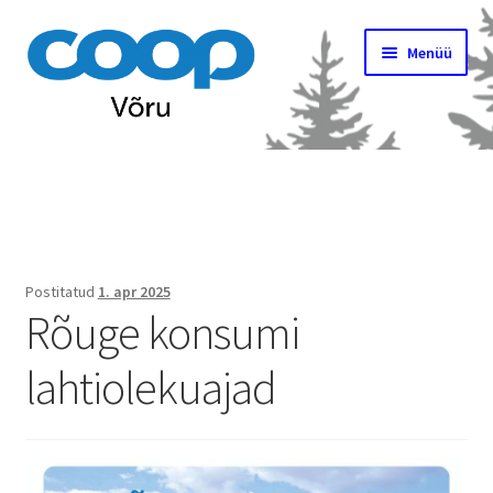
Liigu
Liigu
Menüü
navigeerimisele
sisu
juurde
Avaleht
Ava
Kauplused
alamm
Kampaaniad
Postitatud
1. apr 2025
Rõuge konsumi
Ava
Kontakt
alamm
lahtiolekuajad
Tööpakkumised
Ava
Uudised
alamm