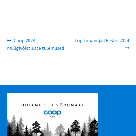
Navigeerimine
Eelmine
Järgmine
Coop 2024
Top tööandjad Eestis 2024
postitus:
postitus:
müügivõistluste tulemused